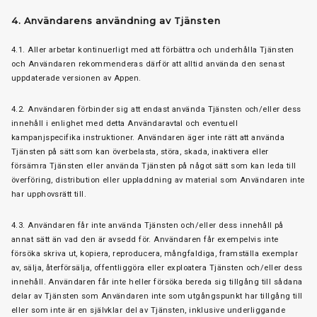
4. Användarens användning av Tjänsten
4.1. Aller arbetar kontinuerligt med att förbättra och underhålla Tjänsten
och Användaren rekommenderas därför att alltid använda den senast
uppdaterade versionen av Appen.
4.2. Användaren förbinder sig att endast använda Tjänsten och/eller dess
innehåll i enlighet med detta Användaravtal och eventuell
kampanjspecifika instruktioner. Användaren äger inte rätt att använda
Tjänsten på sätt som kan överbelasta, störa, skada, inaktivera eller
försämra Tjänsten eller använda Tjänsten på något sätt som kan leda till
överföring, distribution eller uppladdning av material som Användaren inte
har upphovsrätt till.
4.3. Användaren får inte använda Tjänsten och/eller dess innehåll på
annat sätt än vad den är avsedd för. Användaren får exempelvis inte
försöka skriva ut, kopiera, reproducera, mångfaldiga, framställa exemplar
av, sälja, återförsälja, offentliggöra eller exploatera Tjänsten och/eller dess
innehåll. Användaren får inte heller försöka bereda sig tillgång till sådana
delar av Tjänsten som Användaren inte som utgångspunkt har tillgång till
eller som inte är en självklar del av Tjänsten, inklusive underliggande