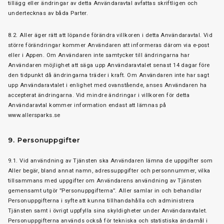
tillägg eller ändringar av detta Användaravtal avfattas skriftligen och
undertecknas av båda Parter.
8.2. Aller äger rätt att löpande förändra villkoren i detta Användaravtal. Vid
större förändringar kommer Användaren att informeras därom via e-post
eller i Appen. Om Användaren inte samtycker till ändringarna har
Användaren möjlighet att säga upp Användaravtalet senast 14 dagar före
den tidpunkt då ändringarna träder i kraft. Om Användaren inte har sagt
upp Användaravtalet i enlighet med ovanstående, anses Användaren ha
accepterat ändringarna. Vid mindre ändringar i villkoren för detta
Användaravtal kommer information endast att lämnas på
www.allersparks.se
9. Personuppgifter
9.1. Vid användning av Tjänsten ska Användaren lämna de uppgifter som
Aller begär, bland annat namn, adressuppgifter och personnummer, vilka
tillsammans med uppgifter om Användarens användning av Tjänsten
gemensamt utgör ”Personuppgifterna”. Aller samlar in och behandlar
Personuppgifterna i syfte att kunna tillhandahålla och administrera
Tjänsten samt i övrigt uppfylla sina skyldigheter under Användaravtalet.
Personuppgifterna används också för tekniska och statistiska ändamål i