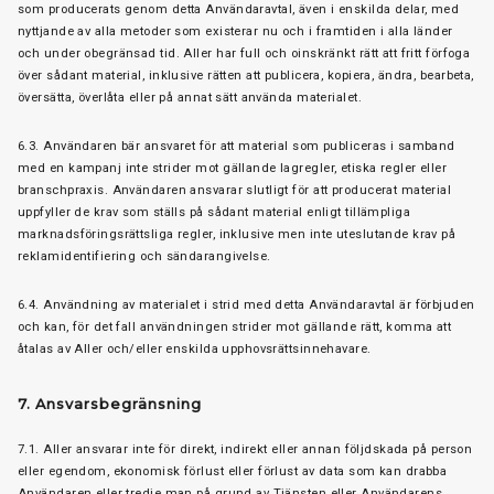
som producerats genom detta Användaravtal, även i enskilda delar, med
nyttjande av alla metoder som existerar nu och i framtiden i alla länder
och under obegränsad tid. Aller har full och oinskränkt rätt att fritt förfoga
över sådant material, inklusive rätten att publicera, kopiera, ändra, bearbeta,
översätta, överlåta eller på annat sätt använda materialet.
6.3. Användaren bär ansvaret för att material som publiceras i samband
med en kampanj inte strider mot gällande lagregler, etiska regler eller
branschpraxis. Användaren ansvarar slutligt för att producerat material
uppfyller de krav som ställs på sådant material enligt tillämpliga
marknadsföringsrättsliga regler, inklusive men inte uteslutande krav på
reklamidentifiering och sändarangivelse.
6.4. Användning av materialet i strid med detta Användaravtal är förbjuden
och kan, för det fall användningen strider mot gällande rätt, komma att
åtalas av Aller och/eller enskilda upphovsrättsinnehavare.
7. Ansvarsbegränsning
7.1. Aller ansvarar inte för direkt, indirekt eller annan följdskada på person
eller egendom, ekonomisk förlust eller förlust av data som kan drabba
Användaren eller tredje man på grund av Tjänsten eller Användarens