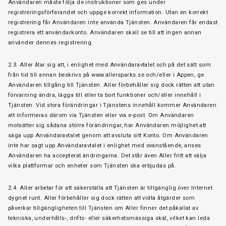
Användaren måste följa de instruktioner som ges under
registreringsförfarandet och uppge korrekt information. Utan en korrekt
registrering får Användaren inte använda Tjänsten. Användaren får endast
registrera ett användarkonto. Användaren skall se till att ingen annan
använder dennes registrering.
2.3. Aller åtar sig att, i enlighet med Användaravtalet och på det sätt som
från tid till annan beskrivs på www.allersparks.se och/eller i Appen, ge
Användaren tillgång till Tjänsten. Aller förbehåller sig dock rätten att utan
förvarning ändra, lägga till eller ta bort funktioner och/eller innehåll i
Tjänsten. Vid stora förändringar i Tjänstens innehåll kommer Användaren
att informeras därom via Tjänsten eller via e-post. Om Användaren
motsätter sig sådana större förändringar, har Användaren möjlighet att
säga upp Användaravtalet genom att avsluta sitt Konto. Om Användaren
inte har sagt upp Användaravtalet i enlighet med ovanstående, anses
Användaren ha accepterat ändringarna. Det står även Aller fritt att välja
vilka plattformar och enheter som Tjänsten ska erbjudas på.
2.4. Aller arbetar för att säkerställa att Tjänsten är tillgänglig över Internet
dygnet runt. Aller förbehåller sig dock rätten att vidta åtgärder som
påverkar tillgängligheten till Tjänsten om Aller finner det påkallat av
tekniska, underhålls-, drifts- eller säkerhetsmässiga skäl, vilket kan leda