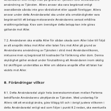
användning av Tjänsten. Allers ansvar ska vara begränsat enligt
ovanstående såvida inte grov vårdslöshet eller uppsåt föreligger. Allers
ansvar under detta Användaravtal ska under alla omständigheter vara
begränsat till ett belopp motsvarande Användarens senast erhållna
ersättningsbelopp. Krav som överstiger detta belopp kan inte göras
gällande mot Aller.
7.2. Användaren ska ersätta Aller för sådan skada som Aller lider till följd
av att anspråk riktas mot Aller eller talan förs mot Aller på grund av
Användarens användning av Tjänsten i strid med Användarvillkoren,
inklusive men ej begränsat till kostnader för förlikning eller dom. Denna
skyldighet gäller endast under förutsättning att Användaren inom skälig
tid skriftligen underrättas av Aller om sådana anspråk efter att talan har
väckts mot Aller.
8. Förändringar villkor
8.1. Detta Användaravtal utgör hela överenskommelsen mellan Parterna
beträffande Användarens utnyttjande av Tjänsten. Med undantag för
Allers rätt att ensidigt ändra, göra tillägg till och i övrigt justera villkoren i
detta Användaravtal enligt vad som följer i punkt 8.2 nedan, ska eventuella