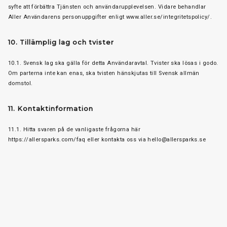
syfte att förbättra Tjänsten och användarupplevelsen. Vidare behandlar
Aller Användarens personuppgifter enligt www.aller.se/integritetspolicy/.
10. Tillämplig lag och tvister
10.1. Svensk lag ska gälla för detta Användaravtal. Tvister ska lösas i godo.
Om parterna inte kan enas, ska tvisten hänskjutas till Svensk allmän
domstol.
11. Kontaktinformation
11.1. Hitta svaren på de vanligaste frågorna här
https://allersparks.com/faq eller kontakta oss via hello@allersparks.se