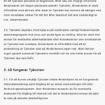
till att Tjänsten periodvis är begränsad. Aller ska, om möjligt, informera
Användaren om längre planerade avbrott i Tjänsten. Användaren är dock
införstådd med att hela eller delar av Tjänsten kan komma att stängas ned
med omedelbar verkan för det fall Aller bedömer det vara nödvändigt av
t.ex. säkerhetsskäl.
2.5. Tjänsten skyddas med hjälp av på marknaden vanligt förekommande
säkerhetsprogram mot virus och andra typer av intrång. Aller tar dock inte
ansvar för eventuella säkerhetsbrister eller konsekvenser som användande
av Tjänsten kan innebära. Användaren är införstådd med att all
användning av Tjänsten sker på Användarens egen risk. Aller lämnar
ingen garanti avseende Tjänstens innehåll och tar inte heller ansvar för att
Tjänsten ska vara felfri.
3. Så fungerar Tjänsten
3.1. För att kunna utnyttja Tjänsten måste Användaren ha en fungerande
internetanslutning samt tillgång till en enhet med antingen iOS eller
Android-operativsystem. Som Användare ansvarar du för eventuella
kostnader för tillgång till Internet och det är Användarens ansvar att själv
ta reda på aktuella datatrafikpriser.