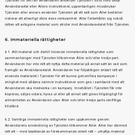
Tjänsten för det fall Användaren använder Tjänsten i strid med detta
Användaravtal eller Allers instruktioner, uppenbarligen missbrukar
Tjänsten eller annars använder Tjänsten på ett sätt som Aller bedömer
riskerar att allvarligt störa dess verksamhet. Aller förbehåller sig också
rätten att avlägsna material som strider mot Användaravtalet från Tjänsten.
6. Immateriella rättigheter
6.1. Allt material och därtill hörande immateriella rättigheter som
sammanhänger med Tjänsten tillkommer Aller och/eller tredje part.
Användaren har inte rätt att nyttja detta material på annat sätt än vad som
framgår av Användaravtalet. Användaren har följaktligen enbart rätt att
använda materialet i Tjänsten för att kunna genomföra kampanjer i
enlighet med sådana närmre instruktioner som ges i samband med att
Användaren ska medverka i en kampanj. Innehållet i Tjänsten får inte
kopieras, säljas vidare, hyras ut eller på annat sätt göras tillgängligt för
allmänheten av Användaren utan Aller och/eller tredje parts skriftliga
tillstånd.
6.2. Samtliga immateriella rättigheter som uppkommer genom
Användarens användning av Tjänsten tillkommer Aller. Aller har därmed
rätt att – med beaktande av förekommande ideell rätt – utnyttja material