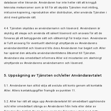
databaser eller liknande. Användaren har inte heller rätt att kringgå
tekniska mekanismer som är till för att skydda Tjänsten mot intrång,
inklusive kopiering, reproduktion eller distribution, eller använda Tjänsten i
strid med gällande rätt.
4.4. Tjänsten skyddas av användarnamn och lösenord. Användaren är
skyldig att skapa och använda ett säkert lösenord och ansvara för att de
förvaras på ett betryggande sätt och oåtkomligt för tredje man. Användaren
är fullt ansvarig för eventuellt obehörigt utnyttjande av Användarens
användaridentitet och lösenord tills dess Användaren har begärt och Aller
har spärrat den aktuella användaridentitetens åtkomst till Tjänsten.
Användare ska omedelbart informera Aller vid misstanke om obehörigt
utnyttjande av Användarens användarnamn och lösenord.
5. Uppsägning av Tjänsten och/eller Användaravtalet
5.1. Användaren kan alltid välja att avsluta sitt konto genom att kontakta
Aller. Allers kontaktuppgifter framgår av punkten 11.
5.2. Aller har rätt att säga upp Användaravtalet till omedelbart upphörande
och/eller omedelbart stänga av Användaren från hela eller delar av