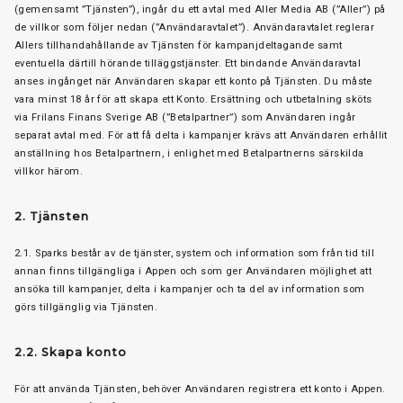
(gemensamt ”Tjänsten”), ingår du ett avtal med Aller Media AB (”Aller”) på
de villkor som följer nedan (”Användaravtalet”). Användaravtalet reglerar
Allers tillhandahållande av Tjänsten för kampanjdeltagande samt
eventuella därtill hörande tilläggstjänster. Ett bindande Användaravtal
anses ingånget när Användaren skapar ett konto på Tjänsten. Du måste
vara minst 18 år för att skapa ett Konto. Ersättning och utbetalning sköts
via Frilans Finans Sverige AB (”Betalpartner”) som Användaren ingår
separat avtal med. För att få delta i kampanjer krävs att Användaren erhållit
anställning hos Betalpartnern, i enlighet med Betalpartnerns särskilda
villkor härom.
2. Tjänsten
2.1. Sparks består av de tjänster, system och information som från tid till
annan finns tillgängliga i Appen och som ger Användaren möjlighet att
ansöka till kampanjer, delta i kampanjer och ta del av information som
görs tillgänglig via Tjänsten.
2.2. Skapa konto
För att använda Tjänsten, behöver Användaren registrera ett konto i Appen.